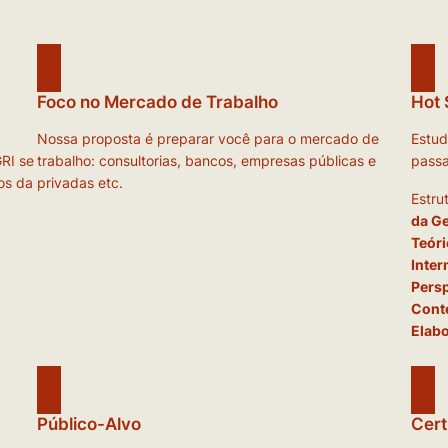
Foco no Mercado de Trabalho
Hot 
Nossa proposta é preparar você para o mercado de
Estud
GRI se
trabalho: consultorias, bancos, empresas públicas e
passa
os da
privadas etc.
Estru
da Ge
Teóri
Inter
Persp
Conte
Elabo
Público-Alvo
Cert